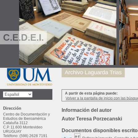
C.E.D.E.I.
Archivo Laguarda Trias
A partir de esta página puede:
Volver a la pantalla de inicio con las búsqu
Dirección
Información del autor
Centro de Documentación y
Autor Teresa Porzecanski
Estudios de Iberoamérica
Cataluña 3112
C.P. 11.600 Montevideo
Documentos disponibles escritos
URUGUAY
Teléfono: (598) 2628 7191