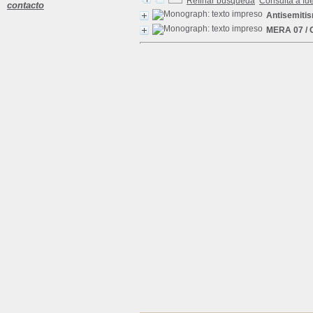
Refinar búsqueda
Consulta a fu
contacto
Antisemiti
MERA 07
/ 