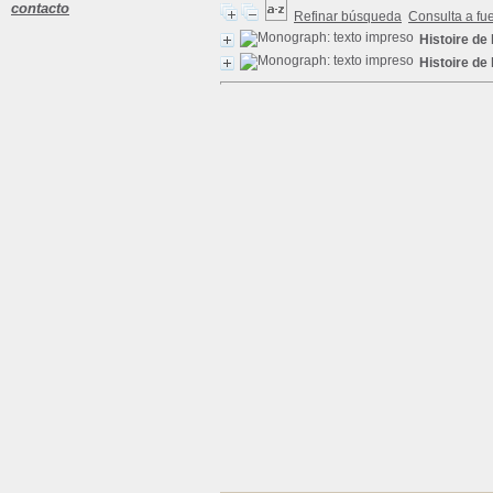
contacto
Refinar búsqueda
Consulta a fu
Histoire de 
Histoire de 