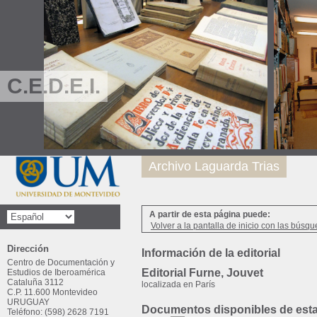
C.E.D.E.I.
Archivo Laguarda Trias
A partir de esta página puede:
Volver a la pantalla de inicio con las búsqu
Dirección
Información de la editorial
Centro de Documentación y
Editorial Furne, Jouvet
Estudios de Iberoamérica
Cataluña 3112
localizada en París
C.P. 11.600 Montevideo
URUGUAY
Documentos disponibles de esta 
Teléfono: (598) 2628 7191