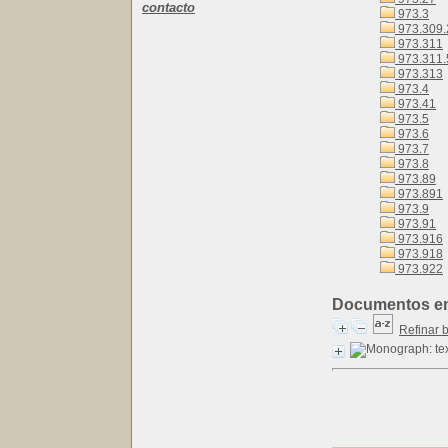
contacto
973.3
973.309.
973.311
973.311.
973.313
973.4
973.41
973.5
973.6
973.7
973.8
973.89
973.891
973.9
973.91
973.916
973.918
973.922
Documentos en l
Refinar 