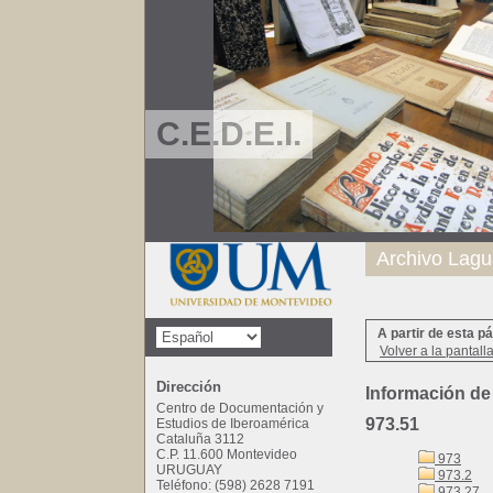
C.E.D.E.I.
Archivo Lagu
A partir de esta p
Volver a la pantall
Dirección
Información de
Centro de Documentación y
973.51
Estudios de Iberoamérica
Cataluña 3112
C.P. 11.600 Montevideo
973
URUGUAY
973.2
Teléfono: (598) 2628 7191
973.27