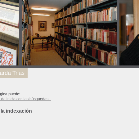
arda Trias
ágina puede:
a de inicio con las búsquedas...
 la indexación