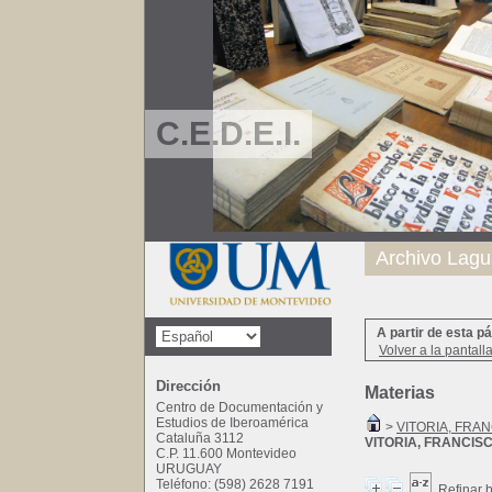
C.E.D.E.I.
Archivo Lagu
A partir de esta p
Volver a la pantall
Dirección
Materias
Centro de Documentación y
Estudios de Iberoamérica
>
VITORIA, FRA
Cataluña 3112
VITORIA, FRANCIS
C.P. 11.600 Montevideo
URUGUAY
Teléfono: (598) 2628 7191
Refinar 