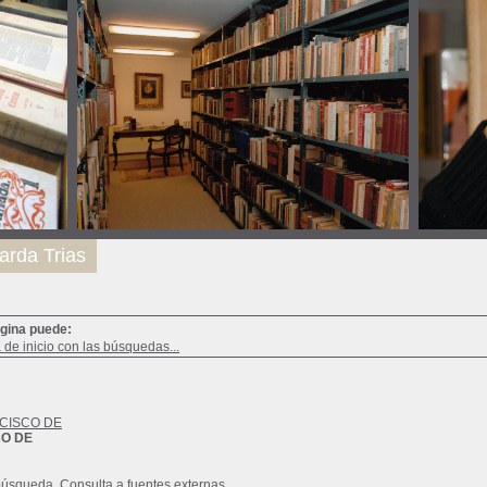
arda Trias
ágina puede:
a de inicio con las búsquedas...
NCISCO DE
CO DE
búsqueda
Consulta a fuentes externas