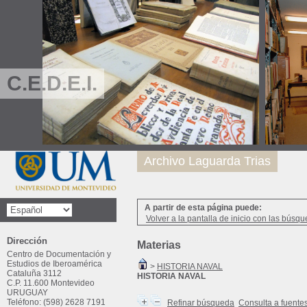
C.E.D.E.I.
Archivo Laguarda Trias
A partir de esta página puede:
Volver a la pantalla de inicio con las búsqu
Dirección
Materias
Centro de Documentación y
Estudios de Iberoamérica
>
HISTORIA NAVAL
Cataluña 3112
HISTORIA NAVAL
C.P. 11.600 Montevideo
URUGUAY
Teléfono: (598) 2628 7191
Refinar búsqueda
Consulta a fuente