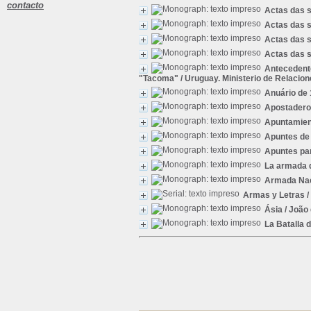
contacto
Actas das 
Actas das 
Actas das 
Actas das 
Antecedente
"Tacoma"
/ Uruguay. Ministerio de Relacion
Anuário de 
Apostadero
Apuntamient
Apuntes de 
Apuntes par
La armada d
Armada Naci
Armas y Letras
/
Ásia
/ João
La Batalla 