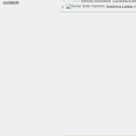
Refinar búsqueda
Consulta a fu
contacto
América Latina
/