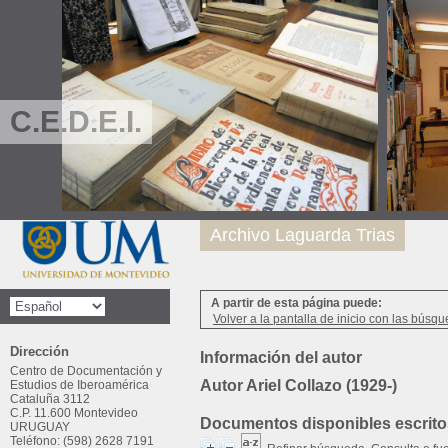
C.E.D.E.I.
Archivo Laguarda Trias
A partir de esta página puede:
Volver a la pantalla de inicio con las búsqu
Dirección
Información del autor
Centro de Documentación y
Autor Ariel Collazo (1929-)
Estudios de Iberoamérica
Cataluña 3112
C.P. 11.600 Montevideo
Documentos disponibles escritos
URUGUAY
Teléfono: (598) 2628 7191