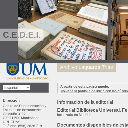
C.E.D.E.I.
Archivo Laguarda Trias
A partir de esta página puede:
Volver a la pantalla de inicio con las búsqu
Dirección
Información de la editorial
Centro de Documentación y
Editorial Biblioteca Universal, Fe
Estudios de Iberoamérica
Cataluña 3112
localizada en Madrid
C.P. 11.600 Montevideo
URUGUAY
Documentos disponibles de esta 
Teléfono: (598) 2628 7191