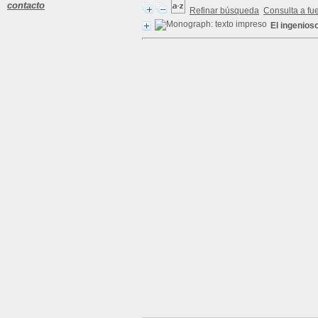
contacto
Refinar búsqueda
Consulta a fu
El ingenios