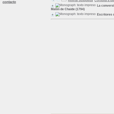
Refinar búsqueda
Consulta a fu
contacto
La conversi
Malón de Chaide (1794)
Escritores d