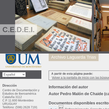
C.E.D.E.I.
Archivo Laguarda Trias
A partir de esta página puede:
Volver a la pantalla de inicio con las búsqu
Dirección
Información del autor
Centro de Documentación y
Autor Pedro Malón de Chaide (c
Estudios de Iberoamérica
Cataluña 3112
C.P. 11.600 Montevideo
Documentos disponibles escritos
URUGUAY
Teléfono: (598) 2628 7191