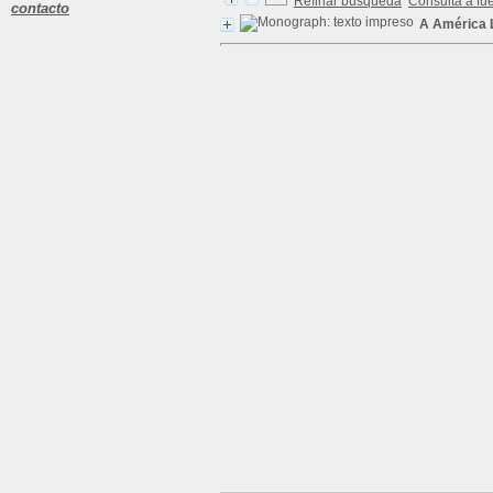
Refinar búsqueda
Consulta a fu
contacto
A América L