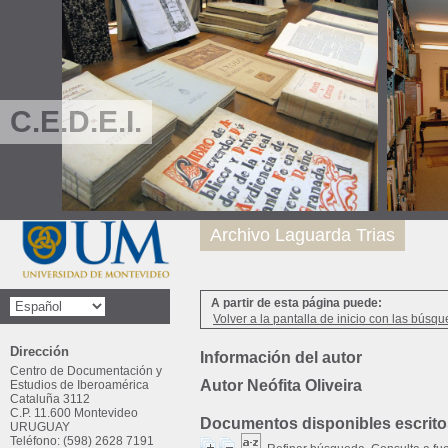
C.E.D.E.I.
Archivo Laguarda Trias
A partir de esta página puede:
Volver a la pantalla de inicio con las búsqu
Dirección
Información del autor
Centro de Documentación y
Autor Neófita Oliveira
Estudios de Iberoamérica
Cataluña 3112
C.P. 11.600 Montevideo
Documentos disponibles escritos
URUGUAY
Teléfono: (598) 2628 7191