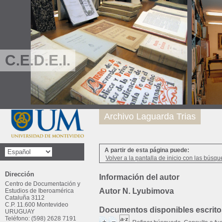
C.E.D.E.I.
Archivo Laguarda Trias
A partir de esta página puede:
Volver a la pantalla de inicio con las búsqu
Dirección
Información del autor
Centro de Documentación y
Autor N. Lyubimova
Estudios de Iberoamérica
Cataluña 3112
C.P. 11.600 Montevideo
Documentos disponibles escritos
URUGUAY
Teléfono: (598) 2628 7191