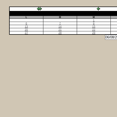
L
M
M
1
6
7
8
13
14
15
20
21
22
27
28
29