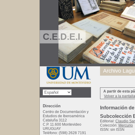
C.E.D.E.I.
Archivo Lagu
A partir de esta p
Volver a la pantall
Dirección
Información de
Centro de Documentación y
Subcolección B
Estudios de Iberoamérica
Cataluña 3112
Editorial:
Claudio San
C.P. 11.600 Montevideo
Colección:
Mercurio
URUGUAY
ISSN: sin ISSN
Teléfono: (598) 2628 7191