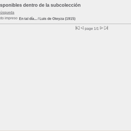
ponibles dentro de la subcolección
búsqueda
En tal día...
/ Luis de Oteyza (1915)
page 1/1