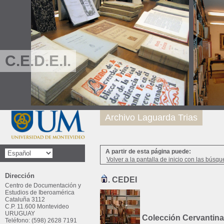
C.E.D.E.I.
Archivo Laguarda Trias
A partir de esta página puede:
Volver a la pantalla de inicio con las búsqu
Dirección
. CEDEI
Centro de Documentación y
Estudios de Iberoamérica
Cataluña 3112
C.P. 11.600 Montevideo
URUGUAY
Colección Cervantina
Teléfono: (598) 2628 7191