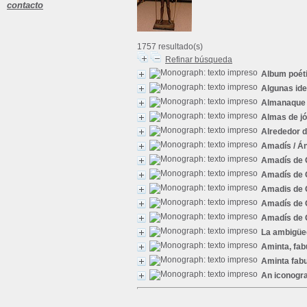
contacto
1757 resultado(s)
Refinar búsqueda
Album poét
Algunas ide
Almanaque 
Almas de j
Alrededor d
Amadís
/ Á
Amadís de 
Amadís de 
Amadis de 
Amadís de 
Amadís de 
La ambigüed
Aminta, fabu
Aminta fabu
An iconogr