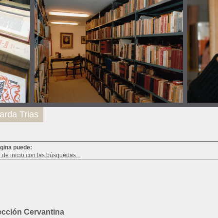
arda Trias
ágina puede:
a de inicio con las búsquedas...
cción Cervantina