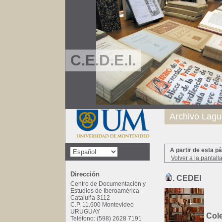
C.E.D.E.I.
Archivo Lagu
A partir de esta p
Volver a la pantall
Dirección
. CEDEI
Centro de Documentación y
Estudios de Iberoamérica
Cataluña 3112
C.P. 11.600 Montevideo
URUGUAY
Cole
Teléfono: (598) 2628 7191