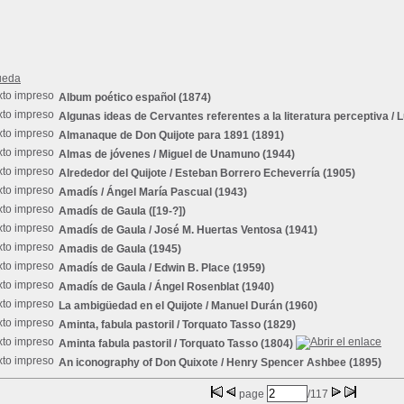
ueda
Album poético español
(1874)
Algunas ideas de Cervantes referentes a la literatura perceptiva
/ L
Almanaque de Don Quijote para 1891
(1891)
Almas de jóvenes
/ Miguel de Unamuno (1944)
Alrededor del Quijote
/ Esteban Borrero Echeverría (1905)
Amadís
/ Ángel María Pascual (1943)
Amadís de Gaula
([19-?])
Amadís de Gaula
/ José M. Huertas Ventosa (1941)
Amadis de Gaula
(1945)
Amadís de Gaula
/ Edwin B. Place (1959)
Amadís de Gaula
/ Ángel Rosenblat (1940)
La ambigüedad en el Quijote
/ Manuel Durán (1960)
Aminta, fabula pastoril
/ Torquato Tasso (1829)
Aminta fabula pastoril
/ Torquato Tasso (1804)
An iconography of Don Quixote
/ Henry Spencer Ashbee (1895)
page
/117