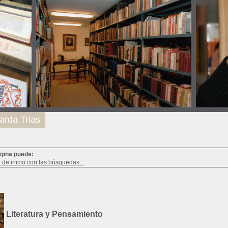
arda Trias
ágina puede:
a de inicio con las búsquedas...
Literatura y Pensamiento