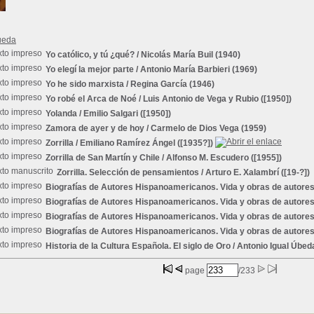
ueda
Yo católico, y tú ¿qué?
/ Nicolás María Buil (1940)
Yo elegí la mejor parte
/ Antonio María Barbieri (1969)
Yo he sido marxista
/ Regina García (1946)
Yo robé el Arca de Noé
/ Luis Antonio de Vega y Rubio ([1950])
Yolanda
/ Emilio Salgari ([1950])
Zamora de ayer y de hoy
/ Carmelo de Dios Vega (1959)
Zorrilla
/ Emiliano Ramírez Ángel ([1935?])
Zorrilla de San Martín y Chile
/ Alfonso M. Escudero ([1955])
Zorrilla. Selección de pensamientos
/ Arturo E. Xalambrí ([19-?])
Biografías de Autores Hispanoamericanos. Vida y obras de autore
Biografías de Autores Hispanoamericanos. Vida y obras de autor
Biografías de Autores Hispanoamericanos. Vida y obras de autor
Biografías de Autores Hispanoamericanos. Vida y obras de autore
Historia de la Cultura Española. El siglo de Oro
/ Antonio Igual Úbed
page
/233