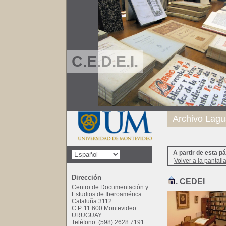
C.E.D.E.I.
Archivo Lagu
A partir de esta p
Volver a la pantall
Dirección
. CEDEI
Centro de Documentación y
Estudios de Iberoamérica
Cataluña 3112
C.P. 11.600 Montevideo
URUGUAY
Teléfono: (598) 2628 7191