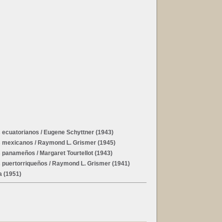
s ecuatorianos
/ Eugene Schyttner (1943)
es mexicanos
/ Raymond L. Grismer (1945)
es panameños
/ Margaret Tourtellot (1943)
s puertorriqueños
/ Raymond L. Grismer (1941)
a (1951)