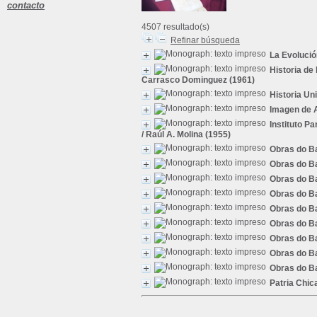
contacto
4507 resultado(s)
Refinar búsqueda
La Evolució
Historia de
Carrasco Dominguez (1961)
Historia Un
Imagen de A
Instituto P
/ Raúl A. Molina (1955)
Obras do Ba
Obras do B
Obras do Ba
Obras do Ba
Obras do Ba
Obras do Ba
Obras do Ba
Obras do Ba
Obras do Ba
Patria Chic