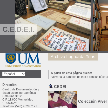
C.E.D.E.I.
Archivo Laguarda Trias
A partir de esta página puede:
Volver a la pantalla de inicio con las búsqu
Dirección
. CEDEI
Centro de Documentación y
Estudios de Iberoamérica
Cataluña 3112
C.P. 11.600 Montevideo
Colección Pivel
URUGUAY
Teléfono: (598) 2628 7191