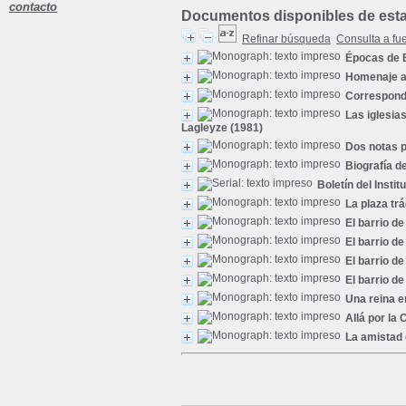
contacto
Documentos disponibles de esta 
Refinar búsqueda
Consulta a fu
Épocas de 
Homenaje a 
Correspond
Las iglesia
Lagleyze (1981)
Dos notas 
Biografía d
Boletín del Insti
La plaza tr
El barrio d
El barrio d
El barrio d
El barrio d
Una reina e
Allá por la 
La amistad 