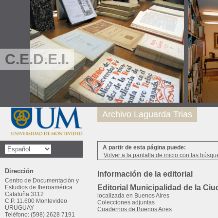
C.E.D.E.I.
Archivo Laguarda Trias
A partir de esta página puede:
Volver a la pantalla de inicio con las búsqu
Dirección
Información de la editorial
Centro de Documentación y
Editorial Municipalidad de la Ci
Estudios de Iberoamérica
Cataluña 3112
localizada en Buenos Aires
C.P. 11.600 Montevideo
Colecciones adjuntas
URUGUAY
Cuadernos de Buenos Aires
Teléfono: (598) 2628 7191