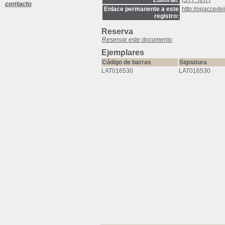
Editorial:
[S.l.] : [s.n.]
contacto
Enlace permanente a este
http://opaccede
registro:
Reserva
Reservar este documento
Ejemplares
Código de barras
Signatura
LAT016530
LAT016530