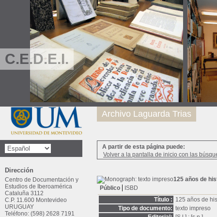
C.E.D.E.I.
Archivo Laguarda Trias
A partir de esta página puede:
Volver a la pantalla de inicio con las búsqu
Dirección
125 años de his
Centro de Documentación y
Estudios de Iberoamérica
Público
ISBD
Cataluña 3112
Título :
125 años de his
C.P. 11.600 Montevideo
URUGUAY
Tipo de documento:
texto impreso
Teléfono: (598) 2628 7191