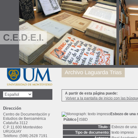
C.E.D.E.I.
Archivo Laguarda Trias
A partir de esta página puede:
Volver a la pantalla de inicio con las búsqu
Dirección
Esbozo de una 
Centro de Documentación y
Estudios de Iberoamérica
Público
ISBD
Cataluña 3112
Título :
Esbozo de una 
C.P. 11.600 Montevideo
URUGUAY
Tipo de documento:
texto impreso
Teléfono: (598) 2628 7191