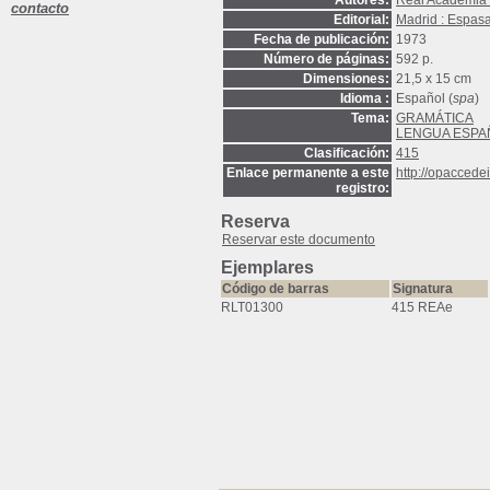
Autores:
Real Academia 
contacto
Editorial:
Madrid : Espas
Fecha de publicación:
1973
Número de páginas:
592 p.
Dimensiones:
21,5 x 15 cm
Idioma :
Español (
spa
)
Tema:
GRAMÁTICA
LENGUA ESPA
Clasificación:
415
Enlace permanente a este
http://opaccede
registro:
Reserva
Reservar este documento
Ejemplares
Código de barras
Signatura
RLT01300
415 REAe