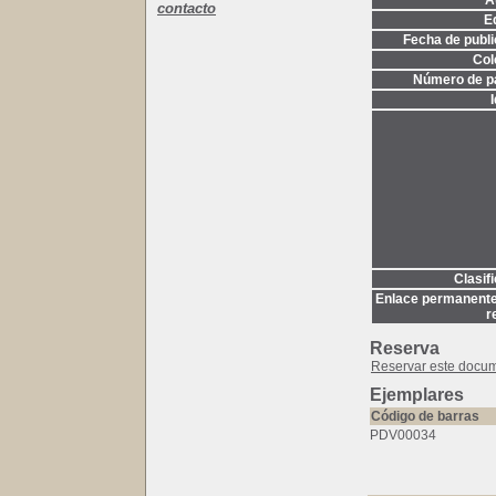
A
contacto
Ed
Fecha de publi
Col
Número de p
Clasif
Enlace permanente
r
Reserva
Reservar este docu
Ejemplares
Código de barras
PDV00034