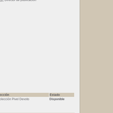
54)
, Director de publicación
ección
Estado
olección Pivel Devoto
Disponible