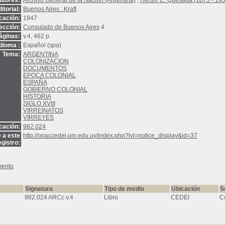
utores:
Archivo General de la Nación (Argentina)
;
Héctor C. Quesada (1875 - 19
itorial:
Buenos Aires : Kraft
cación:
1947
ección:
Consulado de Buenos Aires
4
áginas:
v.4, 462 p
Idioma :
Español (
spa
)
Tema:
ARGENTINA
COLONIZACION
DOCUMENTOS
EPOCA COLONIAL
ESPAÑA
GOBIERNO COLONIAL
HISTORIA
SIGLO XVIII
VIRREINATOS
VIRREYES
icación:
982.024
 a este
http://opaccedei.um.edu.uy/index.php?lvl=notice_display&id=37
egistro:
mento
Signatura
Tipo de medio
Ubicación
S
982.024 ARCc v.4
Libro
CEDEI
C