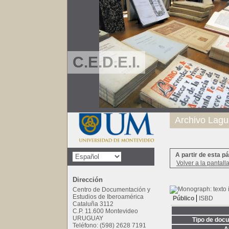
C.E.D.E.I.
Archivo Lagu
A partir de esta p
Volver a la pantall
Dirección
Centro de Documentación y
Estudios de Iberoamérica
Público
ISBD
Cataluña 3112
C.P. 11.600 Montevideo
URUGUAY
Tipo de doc
Teléfono: (598) 2628 7191