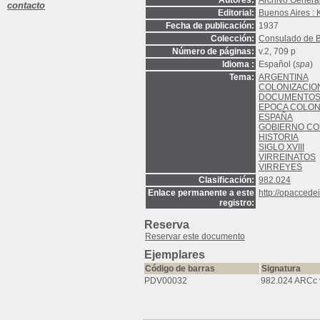
Autores:
Archivo General
contacto
Editorial:
Buenos Aires : K
Fecha de publicación:
1937
Colección:
Consulado de B
Número de páginas:
v.2, 709 p
Idioma :
Español (
spa
)
Tema:
ARGENTINA
COLONIZACIO
DOCUMENTO
EPOCA COLON
ESPAÑA
GOBIERNO CO
HISTORIA
SIGLO XVIII
VIRREINATOS
VIRREYES
Clasificación:
982.024
Enlace permanente a este
http://opaccede
registro:
Reserva
Reservar este documento
Ejemplares
Código de barras
Signatura
PDV00032
982.024 ARCc 