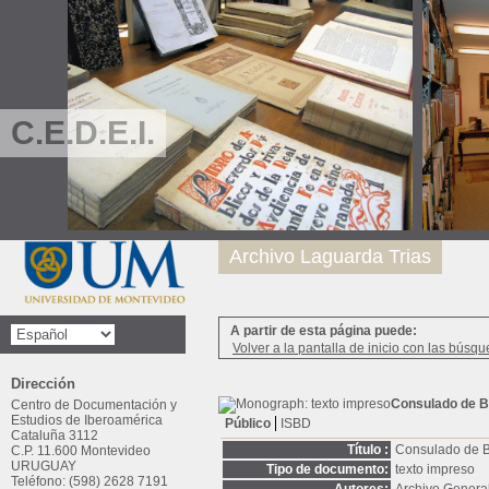
C.E.D.E.I.
Archivo Laguarda Trias
A partir de esta página puede:
Volver a la pantalla de inicio con las búsqu
Dirección
Consulado de B
Centro de Documentación y
Estudios de Iberoamérica
Público
ISBD
Cataluña 3112
Título :
Consulado de B
C.P. 11.600 Montevideo
URUGUAY
Tipo de documento:
texto impreso
Teléfono: (598) 2628 7191