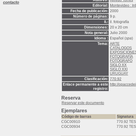
Autores:
Alfredo Torres
contacto
Editorial:
Montevideo : I
Fecha de publicación:
2000
Número de páginas:
9 p.
Il.:
il. fotografía
Dimensiones:
20 x 20 cm
Nota general:
Julio 2000
Idioma :
Español (
spa
)
Tema:
ARTE
CATALOGOS
EXPOSICIONE
FOTOGRAFÍA
FOTÓGRAFO
SIGLO XX
SIGLO XXI
URUGUAY
Clasificación:
770.92
Enlace permanente a este
http://opacced
registro:
Reserva
Reservar este documento
Ejemplares
Código de barras
Signatura
CGC00910
770.92 TES
CGC00934
770.92 TES