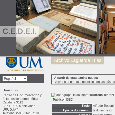
C.E.D.E.I.
Archivo Laguarda Trias
A partir de esta página puede:
Volver a la pantalla de inicio con las búsqu
Dirección
Alfredo Testoni
Centro de Documentación y
Estudios de Iberoamérica
Público
ISBD
Cataluña 3112
Título :
Alfredo Testoni :
C.P. 11.600 Montevideo
URUGUAY
Tipo de documento:
texto impreso
Teléfono: (598) 2628 7191