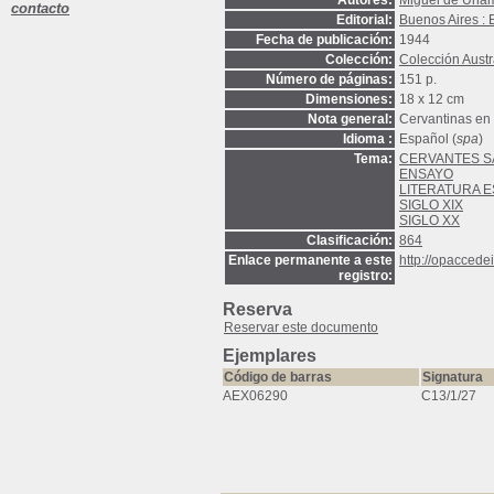
Autores:
Miguel de Una
contacto
Editorial:
Buenos Aires :
Fecha de publicación:
1944
Colección:
Colección Austr
Número de páginas:
151 p.
Dimensiones:
18 x 12 cm
Nota general:
Cervantinas en 
Idioma :
Español (
spa
)
Tema:
CERVANTES S
ENSAYO
LITERATURA 
SIGLO XIX
SIGLO XX
Clasificación:
864
Enlace permanente a este
http://opacced
registro:
Reserva
Reservar este documento
Ejemplares
Código de barras
Signatura
AEX06290
C13/1/27