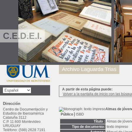
C.E.D.E.I.
Archivo Laguarda Trias
A partir de esta página puede:
Volver a la pantalla de inicio con las búsqu
Dirección
Almas de jóven
Centro de Documentación y
Estudios de Iberoamérica
Público
ISBD
Cataluña 3112
Título :
Almas de jóven
C.P. 11.600 Montevideo
URUGUAY
Tipo de documento:
texto impreso
Teléfono: (598) 2628 7191