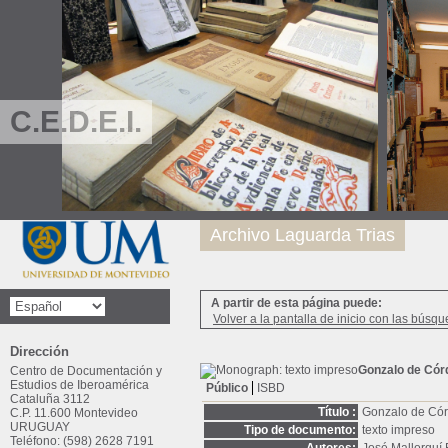
C.E.D.E.I.
Archivo Laguarda Trias
A partir de esta página puede:
Volver a la pantalla de inicio con las búsqu
Dirección
Gonzalo de Cór
Centro de Documentación y
Estudios de Iberoamérica
Público
ISBD
Cataluña 3112
Título :
Gonzalo de Córd
C.P. 11.600 Montevideo
URUGUAY
Tipo de documento:
texto impreso
Teléfono: (598) 2628 7191