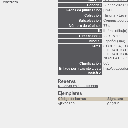
Autores:
José Mallorquí 
contacto
Editorial:
Buenos Aires : 
Fecha de publicación:
[1941]
Colección:
Historia y Leye
Subcolección:
Conquistadore
Número de páginas:
77 p.
Il.:
il. lám., (dibujo)
Dimensiones:
22 x 15 cm
Idioma :
Español (
spa
)
Tema:
CÓRDOBA, GO
LITERATURA 
LITERATURA I
NOVELA HIST
Clasificación:
863
Enlace permanente a este
http://opacced
registro:
Reserva
Reservar este documento
Ejemplares
Código de barras
Signatura
AEX05850
C10/8/6