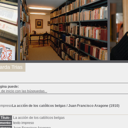
arda Trias
ágina puede:
a de inicio con las búsquedas...
La acción de los católicos belgas
/ Juan Francisco Aragone (1910)
Título :
La acción de los católicos belgas
umento:
texto impreso