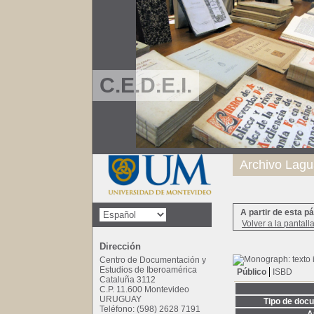
C.E.D.E.I.
Archivo Lagu
A partir de esta p
Volver a la pantall
Dirección
Centro de Documentación y
Estudios de Iberoamérica
Público
ISBD
Cataluña 3112
C.P. 11.600 Montevideo
URUGUAY
Tipo de doc
Teléfono: (598) 2628 7191