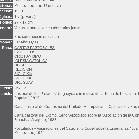
utores:
Juan Francisco Aragone
itorial:
Montevideo : Tip. Uruguaya
cación:
1910
áginas:
1 v. (p. varía)
siones:
27 x 17 cm
eneral:
Varias separatas encuadernadas juntas.
Encuadernación en cartón.
Idioma :
Español (
spa
)
Tema:
CARTAS PASTORALES
CATÓLICOS
CRISTIANISMO
IGLESIA CATOLICA
OBISPOS
RELIGION
SIGLO XIX
SIGLO XX
URUGUAY
icación:
262.12
tenido:
Pastoral de los Prelados Uruguayos con motivo de la Toma de Posesión d
Popular", 1919.-
Carta pastoral de Cuaresma del Prelado Metropolitano. Catecismo y Eucar
Carta pastoral del Excmo. Señor Arzobispo sobre la "Asociación de la Cont
Francisco Aragone, 1923.-
Postulados y Aspiraciones del Catecismo Social sobe la Enseñanza / Jua
Montevideo, 1924.-