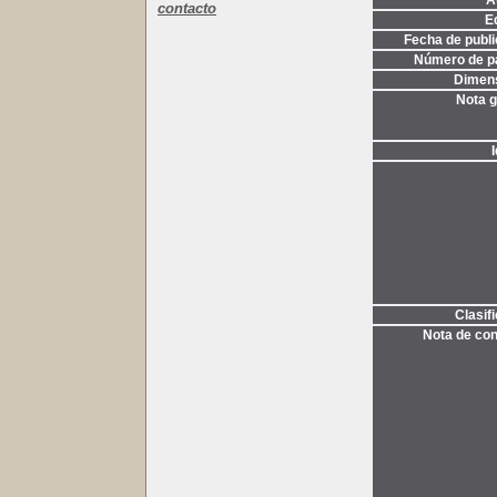
A
contacto
Ed
Fecha de publi
Número de p
Dimen
Nota g
Clasif
Nota de con