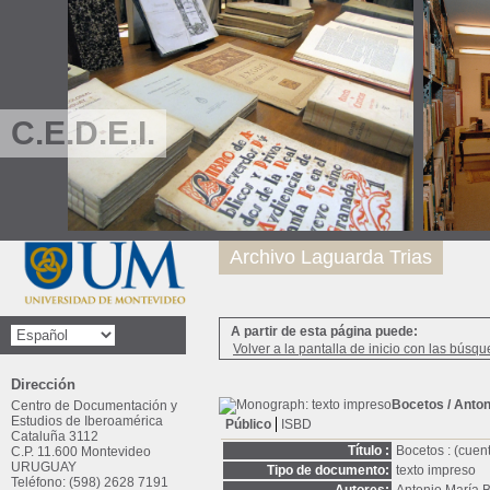
C.E.D.E.I.
Archivo Laguarda Trias
A partir de esta página puede:
Volver a la pantalla de inicio con las búsqu
Dirección
Bocetos
/ Anton
Centro de Documentación y
Estudios de Iberoamérica
Público
ISBD
Cataluña 3112
Título :
Bocetos : (cuen
C.P. 11.600 Montevideo
URUGUAY
Tipo de documento:
texto impreso
Teléfono: (598) 2628 7191