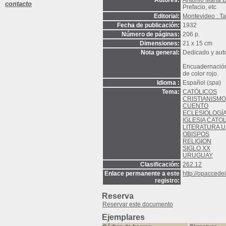
Autores:
Antonio María B
contacto
Prefacio, etc
Editorial:
Montevideo : Ta
Fecha de publicación:
1932
Número de páginas:
206 p.
Dimensiones:
21 x 15 cm
Nota general:
Dedicado y auto
Encuadernación 
de color rojo.
Idioma :
Español (
spa
)
Tema:
CATÓLICOS
CRISTIANISMO
CUENTO
ECLESIOLOGÍ
IGLESIA CATO
LITERATURA 
OBISPOS
RELIGION
SIGLO XX
URUGUAY
Clasificación:
262.12
Enlace permanente a este
http://opacced
registro:
Reserva
Reservar este documento
Ejemplares