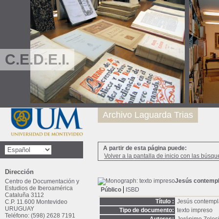
C.E.D.E.I.
Archivo Laguarda Trias
A partir de esta página puede:
Volver a la pantalla de inicio con las búsqu
Dirección
Jesús contempl
Centro de Documentación y
Estudios de Iberoamérica
Público
ISBD
Cataluña 3112
Título :
Jesús contempl
C.P. 11.600 Montevideo
URUGUAY
Tipo de documento:
texto impreso
Teléfono: (598) 2628 7191