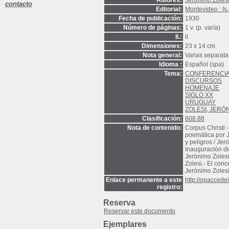
Autores:
Jerónimo Zoles
contacto
Editorial:
Montevideo : [s.
Fecha de publicación:
1930
Número de páginas:
1 v. (p. varía)
Il.:
il.
Dimensiones:
23 x 14 cm
Nota general:
Varias separat
Idioma :
Español (
spa
)
Tema:
CONFERENCI
DISCURSOS
HOMENAJE
SIGLO XX
URUGUAY
ZOLESI, JERÓ
Clasificación:
808.88
Nota de contenido:
Corpus Christi -
poemática por J
y peligros / Jer
Inauguración de
Jerónimo Zolesi 
Zolesi.- El con
Jerónimo Zolesi
Enlace permanente a este
http://opacced
registro:
Reserva
Reservar este documento
Ejemplares