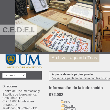
C.E.D.E.I.
Archivo Laguarda Trias
A partir de esta página puede:
Volver a la pantalla de inicio con las búsqu
Dirección
Información de la indexación
Centro de Documentación y
972.082
Estudios de Iberoamérica
Cataluña 3112
C.P. 11.600 Montevideo
972
URUGUAY
972.01
Teléfono: (598) 2628 7191
972.018