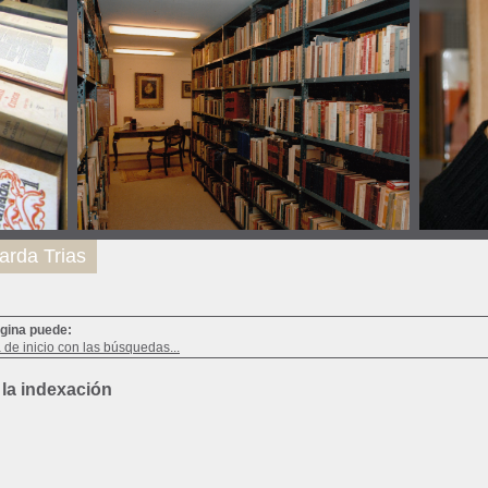
arda Trias
ágina puede:
a de inicio con las búsquedas...
 la indexación