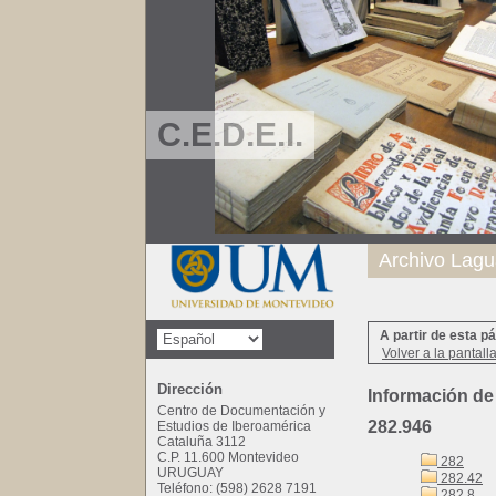
C.E.D.E.I.
Archivo Lagu
A partir de esta p
Volver a la pantall
Dirección
Información de
Centro de Documentación y
282.946
Estudios de Iberoamérica
Cataluña 3112
C.P. 11.600 Montevideo
282
URUGUAY
282.42
Teléfono: (598) 2628 7191
282.8