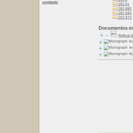
contacto
282.81
282.895
282.943
282.973
Documentos en l
Refinar 