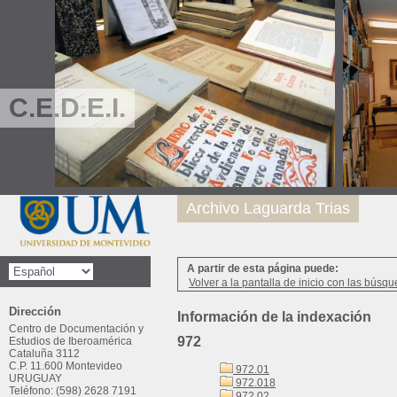
C.E.D.E.I.
Archivo Laguarda Trias
A partir de esta página puede:
Volver a la pantalla de inicio con las búsqu
Dirección
Información de la indexación
Centro de Documentación y
972
Estudios de Iberoamérica
Cataluña 3112
C.P. 11.600 Montevideo
972.01
URUGUAY
972.018
Teléfono: (598) 2628 7191
972.02