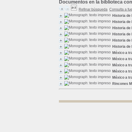
Documentos en la biblioteca con 
Refinar búsqueda
Consulta a fu
Historia de 
Historia de
Historia de
Historia de
Historia de
Historia de
México a tr
México a tr
México a tr
México a tr
México a tr
Rincones M