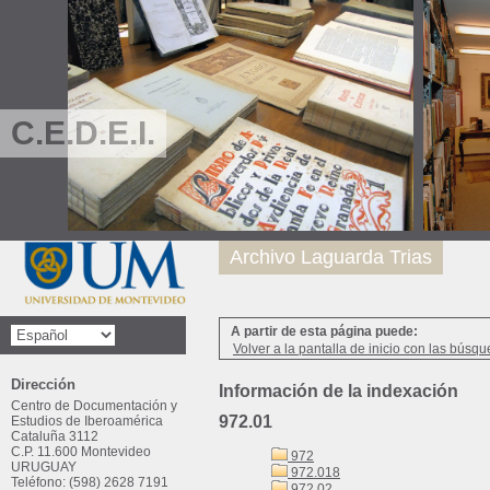
C.E.D.E.I.
Archivo Laguarda Trias
A partir de esta página puede:
Volver a la pantalla de inicio con las búsqu
Dirección
Información de la indexación
Centro de Documentación y
972.01
Estudios de Iberoamérica
Cataluña 3112
C.P. 11.600 Montevideo
972
URUGUAY
972.018
Teléfono: (598) 2628 7191
972.02