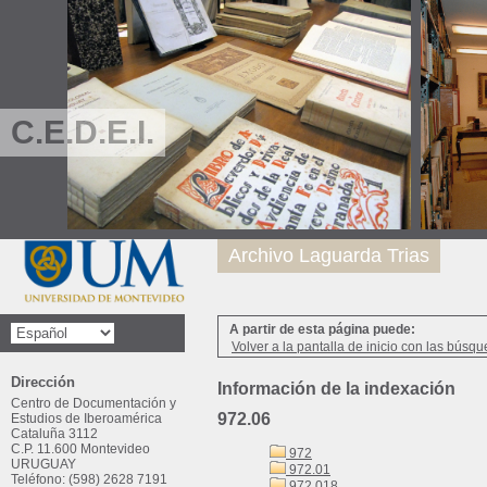
C.E.D.E.I.
Archivo Laguarda Trias
A partir de esta página puede:
Volver a la pantalla de inicio con las búsqu
Dirección
Información de la indexación
Centro de Documentación y
972.06
Estudios de Iberoamérica
Cataluña 3112
C.P. 11.600 Montevideo
972
URUGUAY
972.01
Teléfono: (598) 2628 7191
972.018