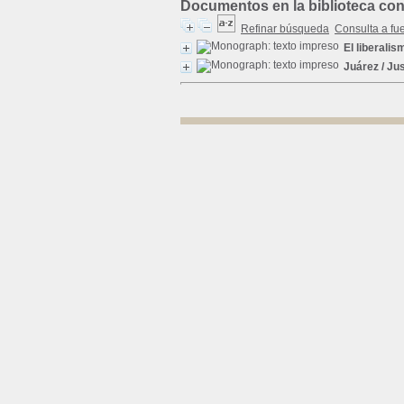
Documentos en la biblioteca con 
Refinar búsqueda
Consulta a fu
El liberali
Juárez
/ Ju