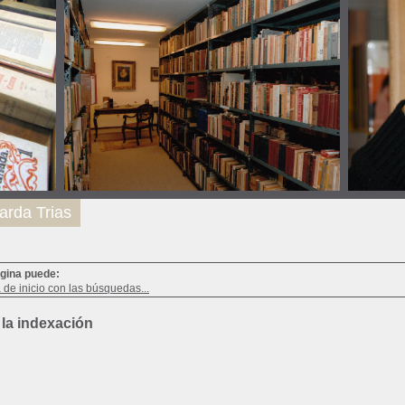
arda Trias
ágina puede:
a de inicio con las búsquedas...
 la indexación