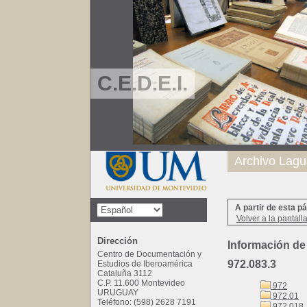
C.E.D.E.I.
Archivo Lagu
A partir de esta p
Volver a la pantall
Dirección
Información de
Centro de Documentación y
972.083.3
Estudios de Iberoamérica
Cataluña 3112
C.P. 11.600 Montevideo
972
URUGUAY
972.01
Teléfono: (598) 2628 7191
972.018