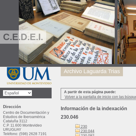
C.E.D.E.I.
Archivo Laguarda Trias
A partir de esta página puede:
Volver a la pantalla de inicio con las búsqu
Dirección
Información de la indexación
Centro de Documentación y
230.046
Estudios de Iberoamérica
Cataluña 3112
C.P. 11.600 Montevideo
230
URUGUAY
230.044
Teléfono: (598) 2628 7191
230.092