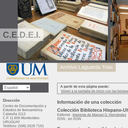
C.E.D.E.I.
Archivo Laguarda Trias
A partir de esta página puede:
Volver a la pantalla de inicio con las búsqu
Dirección
Información de una colección
Centro de Documentación y
Colección Biblioteca Hispano-Ul
Estudios de Iberoamérica
Cataluña 3112
Editorial :
Imprenta de Manuel G. Hernández
C.P. 11.600 Montevideo
ISSN : sin ISSN
URUGUAY
Teléfono: (598) 2628 7191