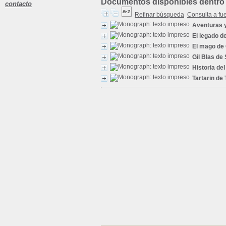
Documentos disponibles dentro 
contacto
Refinar búsqueda
Consulta a fu
Aventuras y
El legado d
El mago de
Gil Blas de 
Historia de
Tartarin de