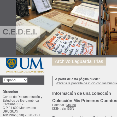
C.E.D.E.I.
Archivo Laguarda Trias
A partir de esta página puede:
Volver a la pantalla de inicio con las búsqu
Dirección
Información de una colección
Centro de Documentación y
Colección Mis Primeros Cuento
Estudios de Iberoamérica
Cataluña 3112
Editorial :
Molino
C.P. 11.600 Montevideo
ISSN : sin ISSN
URUGUAY
Teléfono: (598) 2628 7191