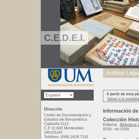
C.E.D.E.I.
Archivo Lagu
A partir de esta p
Volver a la pantall
Dirección
Información de
Centro de Documentación y
Colección Histo
Estudios de Iberoamérica
Cataluña 3112
Editorial :
Biblioteca 
C.P. 11.600 Montevideo
ISSN : sin ISSN
URUGUAY
Teléfono: (598) 2628 7191