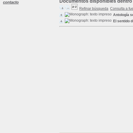
Documentos disponibles dentro 
contacto
Refinar búsqueda
Consulta a fu
Antología 
El sentido d