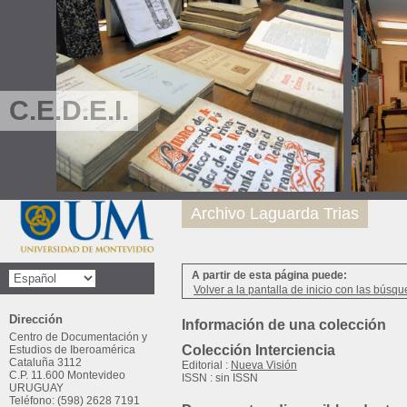
C.E.D.E.I.
Archivo Laguarda Trias
A partir de esta página puede:
Volver a la pantalla de inicio con las búsqu
Dirección
Información de una colección
Centro de Documentación y
Colección Interciencia
Estudios de Iberoamérica
Cataluña 3112
Editorial :
Nueva Visión
C.P. 11.600 Montevideo
ISSN : sin ISSN
URUGUAY
Teléfono: (598) 2628 7191