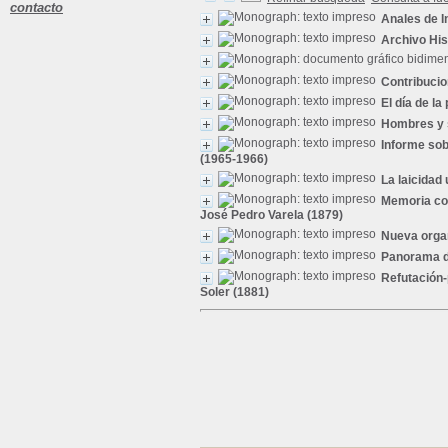
contacto
Anales de I
Archivo His
Contribucio
El día de la 
Hombres y 
Informe sob
(1965-1966)
La laicidad
Memoria cor
José Pedro Varela (1879)
Nueva orga
Panorama de
Refutación-
Soler (1881)