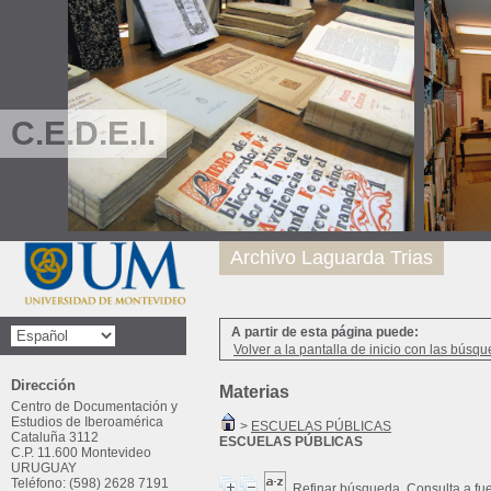
C.E.D.E.I.
Archivo Laguarda Trias
A partir de esta página puede:
Volver a la pantalla de inicio con las búsqu
Dirección
Materias
Centro de Documentación y
Estudios de Iberoamérica
>
ESCUELAS PÚBLICAS
Cataluña 3112
ESCUELAS PÚBLICAS
C.P. 11.600 Montevideo
URUGUAY
Teléfono: (598) 2628 7191
Refinar búsqueda
Consulta a fu