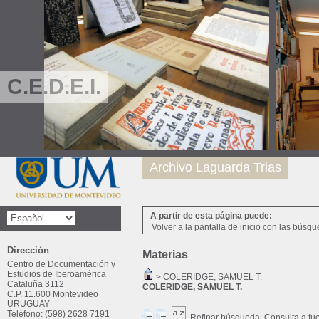
C.E.D.E.I.
Archivo Laguarda Trias
A partir de esta página puede:
Volver a la pantalla de inicio con las búsqu
Dirección
Materias
Centro de Documentación y
Estudios de Iberoamérica
>
COLERIDGE, SAMUEL T.
Cataluña 3112
COLERIDGE, SAMUEL T.
C.P. 11.600 Montevideo
URUGUAY
Teléfono: (598) 2628 7191
Refinar búsqueda
Consulta a fu