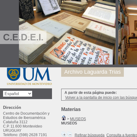
C.E.D.E.I.
Archivo Laguarda Trias
A partir de esta página puede:
Volver a la pantalla de inicio con las búsqu
Dirección
Materias
Centro de Documentación y
Estudios de Iberoamérica
>
MUSEOS
Cataluña 3112
MUSEOS
C.P. 11.600 Montevideo
URUGUAY
Teléfono: (598) 2628 7191
Refinar búsqueda
Consulta a fuente