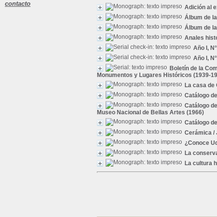
contacto
Adición al 
Álbum de la
Álbum de la
Anales hist
Año I, N°
Año I, N°
Boletín de la Co
Monumentos y Lugares Históricos (1939-1
La casa de
Catálogo de
Catálogo de
Museo Nacional de Bellas Artes (1966)
Catálogo de
Cerámica
/
¿Conoce Ud.
La conserva
La cultura h