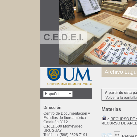
C.E.D.E.I.
Archivo Lagu
A partir de esta p
Volver a la pantall
Dirección
Materias
Centro de Documentación y
Estudios de Iberoamérica
>
RECURSO DE 
Cataluña 3112
RECURSO DE APE
C.P. 11.600 Montevideo
URUGUAY
Teléfono: (598) 2628 7191
Refinar 