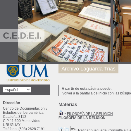
C.E.D.E.I.
Archivo Laguarda Trias
A partir de esta página puede:
Volver a la pantalla de inicio con las búsqu
Dirección
Materias
Centro de Documentación y
Estudios de Iberoamérica
>
FILOSOFÍA DE LA RELIGIÓN
Cataluña 3112
FILOSOFÍA DE LA RELIGIÓN
C.P. 11.600 Montevideo
URUGUAY
Teléfono: (598) 2628 7191
Refinar búsqueda
Consulta a fu