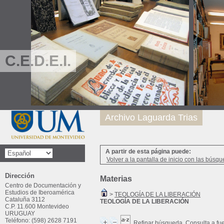
C.E.D.E.I.
Archivo Laguarda Trias
A partir de esta página puede:
Volver a la pantalla de inicio con las búsqu
Dirección
Materias
Centro de Documentación y
Estudios de Iberoamérica
>
TEOLOGÍA DE LA LIBERACIÓN
Cataluña 3112
TEOLOGÍA DE LA LIBERACIÓN
C.P. 11.600 Montevideo
URUGUAY
Teléfono: (598) 2628 7191
Refinar búsqueda
Consulta a fu