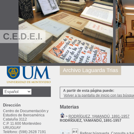
C.E.D.E.I.
Archivo Laguarda Trias
A partir de esta página puede:
Volver a la pantalla de inicio con las búsqu
Dirección
Materias
Centro de Documentación y
Estudios de Iberoamérica
>
RODRÍGUEZ, YAMANDÚ, 1891-1957
Cataluña 3112
RODRÍGUEZ, YAMANDÚ, 1891-1957
C.P. 11.600 Montevideo
URUGUAY
Teléfono: (598) 2628 7191
Refinar búsqueda
Consulta a fu