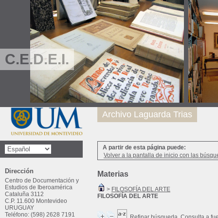
C.E.D.E.I.
Archivo Laguarda Trias
A partir de esta página puede:
Volver a la pantalla de inicio con las búsqu
Dirección
Materias
Centro de Documentación y
Estudios de Iberoamérica
>
FILOSOFÍA DEL ARTE
Cataluña 3112
FILOSOFÍA DEL ARTE
C.P. 11.600 Montevideo
URUGUAY
Teléfono: (598) 2628 7191
Refinar búsqueda
Consulta a fu