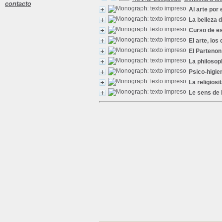
contacto
Al arte por 
La belleza 
Curso de es
El arte, los
El Partenon
La philosop
Psico-higie
La religiosit
Le sens de l