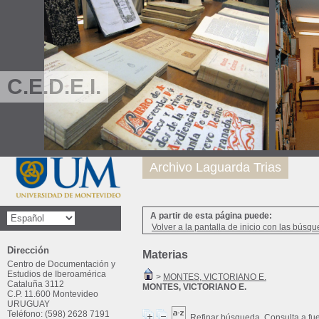
C.E.D.E.I.
Archivo Laguarda Trias
A partir de esta página puede:
Volver a la pantalla de inicio con las búsqu
Dirección
Materias
Centro de Documentación y
Estudios de Iberoamérica
>
MONTES, VICTORIANO E.
Cataluña 3112
MONTES, VICTORIANO E.
C.P. 11.600 Montevideo
URUGUAY
Teléfono: (598) 2628 7191
Refinar búsqueda
Consulta a fu