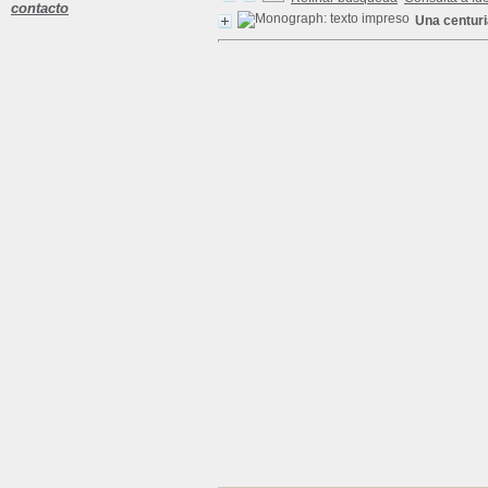
contacto
Una centuria