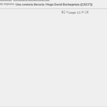
Una centuria literaria
/ Hugo David Barbagelata ([1923?])
page 1/1