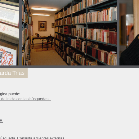
arda Trias
ágina puede:
a de inicio con las búsquedas...
E.
búsqueda
Consulta a fuentes externas