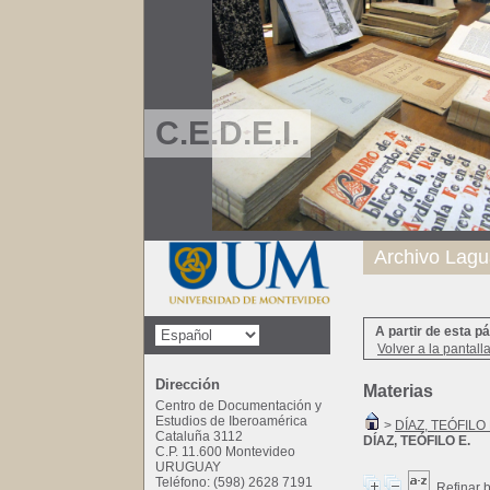
C.E.D.E.I.
Archivo Lagu
A partir de esta p
Volver a la pantall
Dirección
Materias
Centro de Documentación y
Estudios de Iberoamérica
>
DÍAZ, TEÓFILO 
Cataluña 3112
DÍAZ, TEÓFILO E.
C.P. 11.600 Montevideo
URUGUAY
Teléfono: (598) 2628 7191
Refinar 