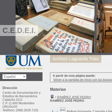
C.E.D.E.I.
Archivo Laguarda Trias
A partir de esta página puede:
Volver a la pantalla de inicio con las búsqu
Dirección
Materias
Centro de Documentación y
Estudios de Iberoamérica
>
RAMÍREZ JOSÉ PEDRO
Cataluña 3112
RAMÍREZ JOSÉ PEDRO
C.P. 11.600 Montevideo
URUGUAY
Teléfono: (598) 2628 7191
Refinar búsqueda
Consulta a fu