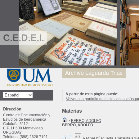
C.E.D.E.I.
Archivo Laguarda Trias
A partir de esta página puede:
Volver a la pantalla de inicio con las búsqu
Dirección
Materias
Centro de Documentación y
Estudios de Iberoamérica
>
BERRO, ADOLFO
Cataluña 3112
BERRO, ADOLFO
C.P. 11.600 Montevideo
URUGUAY
Teléfono: (598) 2628 7191
Refinar búsqueda
Consulta a fu